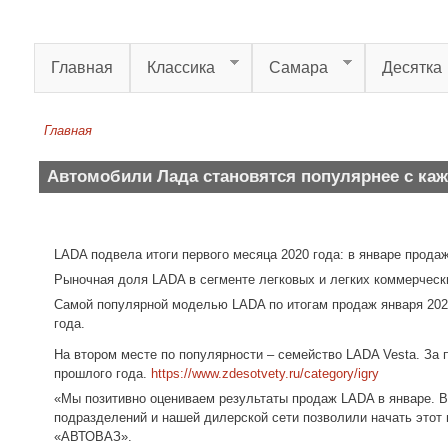
Перейти к основному содержанию
Главная
Классика
Самара
Десятка
Главная
Вы здесь
Автомобили Лада становятся популярнее с к
LADA подвела итоги первого месяца 2020 года: в январе продаж
Рыночная доля LADA в сегменте легковых и легких коммерчески
Самой популярной моделью LADA по итогам продаж января 2020
года.
На втором месте по популярности – семейство LADA Vesta. За 
прошлого года.
https://www.zdesotvety.ru/category/igry
«Мы позитивно оцениваем результаты продаж LADA в январе. В
подразделений и нашей дилерской сети позволили начать этот
«АВТОВАЗ».