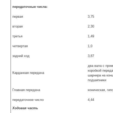
передаточные числа:
первая
3,75
вторая
2,30
третья
1,49
четвертая
1,0
задний ход
3,87
два вала с про
коробкой перед
Карданная передача
шарнира на кон
подшипники
Главная передача
коническая, гип
передаточное число
4,44
Ходовая часть