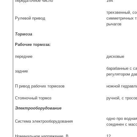
передаточное число
164
трехзвенный, со
Рулевой привод
симметричных тя
рычагов
Тормоза
Рабочие тормоза:
передние
дисковые
барабанные с с
задние
регулятором да
П ривод рабочих тормозов
ножной гидравл
Стояночный тормоз
ручной, с трос
Электрооборудование
одно про водна
Система электрооборудования
соединен с мас
Номинальное напряжение, В
12