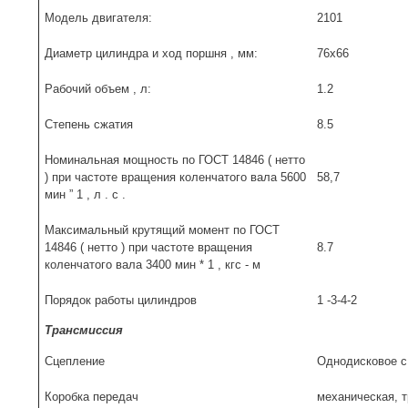
Модель двигателя:
2101
Диаметр цилиндра и ход поршня , мм:
76x66
Рабочий объем , л:
1.2
Степень сжатия
8.5
Номинальная мощность по ГОСТ 14846 ( нетто
) при часто­те вращения коленчатого вала 5600
58,7
мин ” 1 , л . с .
Максимальный крутящий момент по ГОСТ
14846 ( нетто ) при частоте вращения
8.7
коленчатого вала 3400 мин * 1 , кгс - м
Порядок работы цилиндров
1 -3-4-2
Трансмиссия
Сцепление
Однодисковое с
Коробка передач
механическая, 