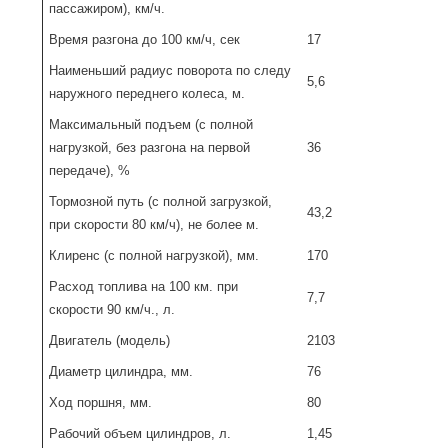
пассажиром), км/ч.
Время разгона до 100 км/ч, сек
17
Наименьший радиус поворота по следу
5,6
наружного переднего колеса, м.
Максимальный подъем (с полной
нагрузкой, без разгона на первой
36
передаче), %
Тормозной путь (с полной загрузкой,
43,2
при скорости 80 км/ч), не более м.
Клиренс (с полной нагрузкой), мм.
170
Расход топлива на 100 км. при
7,7
скорости 90 км/ч., л.
Двигатель (модель)
2103
Диаметр цилиндра, мм.
76
Ход поршня, мм.
80
Рабочий объем цилиндров, л.
1,45