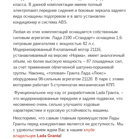
класса. В данной комплектации имеем полный
электропакет,передние сидения и боковые зеркала заднего
вида оснащены подогревом и в авто установлен
кондиционер и система ABS.
Любая из этих комплектаций оснащается собственным
силовым агрегатом. Лада 2190 «Стандарт» оснащена 1,6-
литровым двигателем с мощностью 82 л.с.
Модернизированный 8-клапанный мотор 21116,
устанавливаемый на версию «Норма», имеет аналогичный
объем, но более высокую мощность – 87 лошадиных сил,
за счет применения облегченной шатунно-поршневой
группы. Наконец, «топовая» Гранта Лада «Люкс»
оборудована 98-сильным агрегатом 21126. В паре с этими
моторами работает 5-ступенчатая механическая КПП.
Функциональное ноу-хау от разработчиков Lada Гранта, –
это модернизированные передняя и задняя подвески, что
несомненно очень сильно улучшило ходовые
характеристики и курсовую устойчивость машины.
Неоспоримо, что самым главным преимуществом Лады
Гранты перед конкурентами является ее доступность. Мы
с удовольствием ждем Вас в нашем
клубе
владельцев
Lada Granta
!