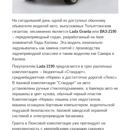
На сегодняшний день одной из доступных обычному
обывателю моделей авто, выпускаемых Тольяттинским
гигантом, несомненно является
Lada Granta
или
ВАЗ-2190
– переднеприводный седан, разработанный на базе
знаменитой Лады Калины. Эта модель изначально
задумывалась как замена снятой с производства
заднеприводной классики и таким моделям как Самара и
Калина.
Покупателям
Lada 2190
предлагается в трех различных
комплектациях – бюджетный «Стандарт»,
среднебюджетная «Норма» и достатточно дорогой «Люкс».
В базовой комплектации "Стандарт" на авто
установлены ручные стеклоподъемники, а бампера авто не
окрашены в цвет кузова, обычный черный пластик.
Комплектация «Норма» лишена этих недостатков,
машина оснащена бортовым компьютером, водительской
подушкой безопасности, базовой заводской охранной
системой и электроприводом багажника.
Гранта в Люксовой комплектации уже претендует на
конкурентность с европейскими седанами среднего