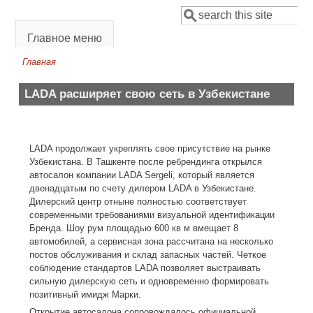
Перейти к основному содержанию
Поиск
Форма поиска
Главное меню
Главная
Вы здесь
LADA расширяет свою сеть в Узбекистане
LADA продолжает укреплять свое присутствие на рынке
Узбекистана. В Ташкенте после ребрендинга открылся
автосалон компании LADA Sergeli, который является
двенадцатым по счету дилером LADA в Узбекистане.
Дилерский центр отныне полностью соответствует
современными требованиями визуальной идентификации
Бренда. Шоу рум площадью 600 кв м вмещает 8
автомобилей, а сервисная зона рассчитана на несколько
постов обслуживания и склад запасных частей. Четкое
соблюдение стандартов LADA позволяет выстраивать
сильную дилерскую сеть и одновременно формировать
позитивный имидж Марки.
Открытие автосалона сопровождалось официальной