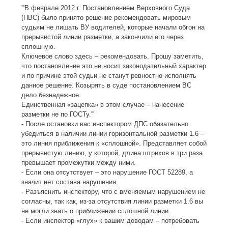
'''В феврале 2012 г. Постановлением Верховного Суда
(ПВС) было принято решение рекомендовать мировым
судьям не лишать ВУ водителей, которые начали обгон на
прерывистой линии разметки, а закончили его через
сплошную.
Ключевое слово здесь – рекомендовать. Прошу заметить,
что постановление это не носит законодательный характер
и по причине этой судьи не станут ревностно исполнять
данное решение. Козырять в суде постановлением ВС
дело безнадежное.
Единственная «зацепка» в этом случае – нанесение
разметки не по ГОСТу.'''
- После остановки вас инспектором ДПС обязательно
убедиться в наличии линии горизонтальной разметки 1.6 –
это линия приближения к «сплошной». Представляет собой
прерывистую линию, у которой, длина штрихов в три раза
превышает промежутки между ними.
- Если она отсутствует – это нарушение ГОСТ 52289, а
значит нет состава нарушения.
- Разъяснить инспектору, что с вменяемым нарушением не
согласны, так как, из-за отсутствия линии разметки 1.6 вы
не могли знать о приближении сплошной линии.
- Если инспектор «глух» к вашим доводам – потребовать