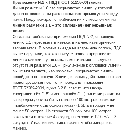
Приложение №2 к ПДД (ГОСТ 51256-99) гласит:
Линия разметки 1.6 это прерывистая линия, у которой
длина штрихов в три раза превышает промежутки между
ними. Предупреждает о приближении к сплошной линии
Линия разметки 1.1 – это сплошная (непрерывная)
линия
Согласно требованию приложения ПДД №2, сплошную
линию 1.1 пересекать и наезжать на неё, категорически
запрещается. В момент выезда на встречную полосу, ПДД
вы не нарушили, так как присутствовала прерывистая
линия разметки. Тут весьма важный момент - случае
отсутствия разметки 1.6 «Приближение к сплошной линии»
вы не могли знать, что разметка «прерывистая линия»
перейдет в сплошную. Значит, в ваших действиях состава
правонарушения нет. Нет и повода для наказания.
ГОСТ 52289-2004, пункт 6.2.8. гласит, что между
«прерывистой» (1.5) и «сплошной» (1.1) линиями разметки
за городом должно быть не менее 100 метров разметки
«приближение к сплошной линии» (1.6), а в городе – не
менее 50 метров. На скорости 90 км/ч эти 100 метров
закончатся в течение 4 секунд, на скорости 120 км/ч – 3
секунды. У вас минимальное время, чтобы завершить
маневр.