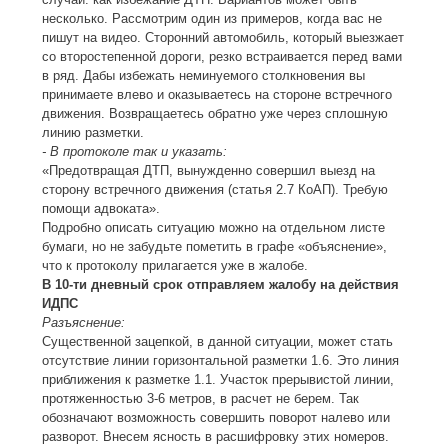
несколько. Рассмотрим один из примеров, когда вас не
пишут на видео. Сторонний автомобиль, который выезжает
со второстепенной дороги, резко встраивается перед вами
в ряд. Дабы избежать неминуемого столкновения вы
принимаете влево и оказываетесь на стороне встречного
движения. Возвращаетесь обратно уже через сплошную
линию разметки.
- В протоколе так и указать:
«Предотвращая ДТП, вынужденно совершил выезд на
сторону встречного движения (статья 2.7 КоАП). Требую
помощи адвоката».
Подробно описать ситуацию можно на отдельном листе
бумаги, но не забудьте пометить в графе «объяснение»,
что к протоколу прилагается уже в жалобе.
В 10-ти дневный срок отправляем жалобу на действия
ИДПС
Разъяснение:
Существенной зацепкой, в данной ситуации, может стать
отсутствие линии горизонтальной разметки 1.6. Это линия
приближения к разметке 1.1. Участок прерывистой линии,
протяженностью 3-6 метров, в расчет не берем. Так
обозначают возможность совершить поворот налево или
разворот. Внесем ясность в расшифровку этих номеров.