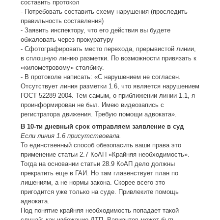
составить протокол
- Потребовать составить схему нарушения (проследить
правильность составления)
- Заявить инспектору, что его действия вы будете
обжаловать через прокуратуру
- Сфотографировать место перехода, прерывистой линии,
в сплошную линию разметки. По возможности привязать к
«километровому» столбику.
- В протоколе написать: «С нарушением не согласен.
Отсутствует линия разметки 1.6, что является нарушением
ГОСТ 52289-2004. Тем самым, о приближении линии 1.1, я
проинформирован не был. Имею видеозапись с
регистратора движения. Требую помощи адвоката».
В 10-ти дневный срок отправляем заявление в суд
Если линия 1.6 присутствовала.
То единственный способ обезопасить ваши права это
применение статьи 2.7 КоАП «Крайняя необходимость».
Тогда на основании статьи 28.9 КоАП дело должны
прекратить еще в ГАИ. Но там главенствует план по
лишениям, а не нормы закона. Скорее всего это
пригодится уже только на суде. Привлеките помощь
адвоката.
Под понятие крайняя необходимость попадает такой
случай: как избежание ДТП. Вариантов может быть