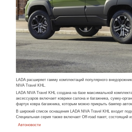
LADA расширяет гамму комплектаций популярного внедорожника
NIVA Travel KHL.
LADA NIVA Travel KHL создана на базе максимальной комплекта
аксессуаров включает коврики салона и багажника, сумку-орг
фартук ковра багажника, которым можно прикрыть бампер автом
В широкий список оснащения LADA NIVA Travel KHL входит подо
Специальная серия также включает Off-road пакет, состоящий 
Автоновости