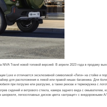
 NIVA Travel новой топовой версией. В апреле 2023 года в продажу вы
ции Luxe и отличается эксклюзивной символикой «Лиги» на стойке и по
анайзер для расположения в левой или правой нишах багажника. Для бо
обиля при погрузке или разгрузке, а также рюкзак и термокружка с лого
грев сидений и ветрового стекла, камера заднего вида с омывателем, к
из шноркеля, легкосплавных дисков цвета «антрацит» с внедорожными A