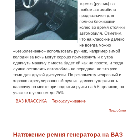
тормоз (ручник) на
любом автомобиле
предназначен для
полной блокировки
колес во время стоянки
автомобиля. Отметим,
что на классике далеко
не всегда можно
«безболезненно» использовать ручник, например зимой
колодки за ночь могут хорошо примерзнуть и с утра
сдвинуть машину с места будет ой как не просто, и тогда
лучше оставлять автомобиль на передаче, но это уже
тема для другой дискуссии. По регламенту исправный и
хорошо отрегулированный ручник должен удерживать
классику на месте при поднятии ручки на 5-6 щелчков, на
участке с уклоном до 25%.
ВАЗ КЛАССИКА
Техобслуживание
о Как
Подробнее
подтянут
ручник н
ВАЗ 2107
ВАЗ-2106
Регулир
Натяжение ремня генератора на ВАЗ
ручной
тормоз н