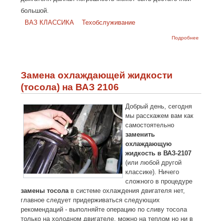
большой.
ВАЗ КЛАССИКА
Техобслуживание
о
Подробнее
Регулиро
клапанов
ВАЗ-2107
ВАЗ-2106
ВАЗ-210
Замена охлаждающей жидкости
(тосола) на ВАЗ 2106
Добрый день, сегодня
мы расскажем вам как
самостоятельно
заменить
охлаждающую
жидкость в ВАЗ-2107
(или любой другой
классике). Ничего
сложного в процедуре
замены тосола
в системе охлаждения двигателя нет,
главное следует придерживаться следующих
рекомендаций - выполняйте операцию по сливу тосола
только на холодном двигателе, можно на теплом но ни в