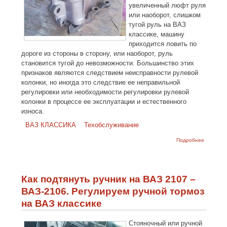
увеличенный люфт руля
или наоборот, слишком
тугой руль на ВАЗ
классике, машину
приходится ловить по
дороге из стороны в сторону, или наоборот, руль
становится тугой до невозможности. Большинство этих
признаков являются следствием неисправности рулевой
колонки, но иногда это следствие ее неправильной
регулировки или необходимости регулировки рулевой
колонки в процессе ее эксплуатации и естественного
износа.
ВАЗ КЛАССИКА
Техобслуживание
о Как
Подробнее
отрегули
рулевую
колонку
ВАЗ-2107
2106, на
Как подтянуть ручник на ВАЗ 2107 –
классике
ВАЗ-2106. Регулируем ручной тормоз
на ВАЗ классике
Стояночный или ручной