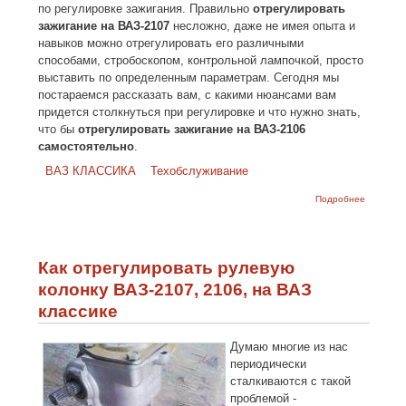
по регулировке зажигания. Правильно
отрегулировать
зажигание на ВАЗ-2107
несложно, даже не имея опыта и
навыков можно отрегулировать его различными
способами, стробоскопом, контрольной лампочкой, просто
выставить по определенным параметрам. Сегодня мы
постараемся рассказать вам, с какими нюансами вам
придется столкнуться при регулировке и что нужно знать,
что бы
отрегулировать зажигание на ВАЗ-2106
самостоятельно
.
ВАЗ КЛАССИКА
Техобслуживание
о Как
Подробнее
отрегули
зажигани
ВАЗ-2107
ВАЗ-2106
ВАЗ-210
Как отрегулировать рулевую
колонку ВАЗ-2107, 2106, на ВАЗ
классике
Думаю многие из нас
периодически
сталкиваются с такой
проблемой -