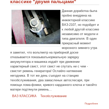
классике "двумя пальцами"
ВАЗ
классике
Данная доработка была
пробно внедрена на
инжекторной классике
ВАЗ-2107, но подойдет и
к любой другой классике
независимо от модели и
типа двигателя. В один
прекрасный момент
морозного зимнего утра
я заметил, что вольтметр на приборной доске
отказывается показыватьнормальную зарядку
аккумулятора и машинка издаёт при движении
характерный свист, этот свист не спутать ни с чем -
свистит ремень генератора! Ослабло натяжение
негодника. В тот же день съездил на станцию
техобслуживания, два замасленых автослесаря, при
помощи лома-фомки, кривого карданного ключа и такойто
матери подтянули ремень...
ВАЗ КЛАССИКА
Техобслуживание
о
Подробнее
Натяжен