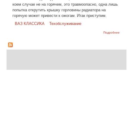
коем случае не на горячем, это травмоопасно, одна лишь
попытка открутить крышку горловины радиатора на
горячую может привести к ожогам. Итак приступим.
ВАЗ КЛАССИКА
Техобслуживание
о Замен
Подробнее
охлажда
жидкости
(тосола) 
ВАЗ 210