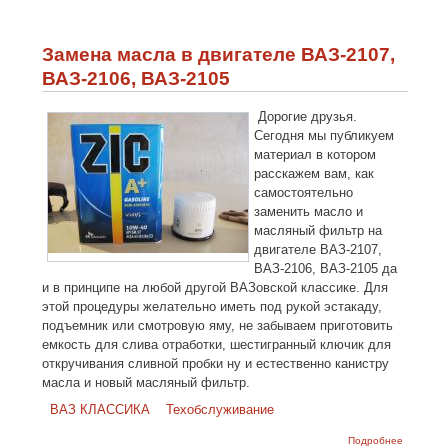
ремня
генерат
на ВАЗ
классике
Замена масла в двигателе ВАЗ-2107,
"двумя
пальцам
ВАЗ-2106, ВАЗ-2105
Дорогие друзья.
Сегодня мы публикуем
материал в котором
расскажем вам, как
самостоятельно
заменить масло и
масляный фильтр на
двигателе ВАЗ-2107,
ВАЗ-2106, ВАЗ-2105 да
и в принципе на любой другой ВАЗовской классике. Для
этой процедуры желательно иметь под рукой эстакаду,
подъемник или смотровую яму, не забываем приготовить
емкость для слива отработки, шестигранный ключик для
откручивания сливной пробки ну и естественно канистру
масла и новый масляный фильтр.
ВАЗ КЛАССИКА
Техобслуживание
о Замен
Подробнее