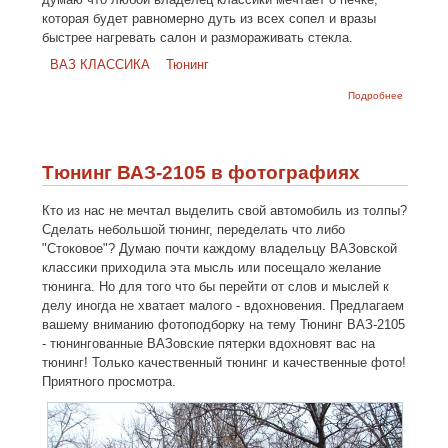
которая будет равномерно дуть из всех сопел и вразы
быстрее нагревать салон и размораживать стекла.
ВАЗ КЛАССИКА
Тюнинг
о
Подробнее
Установк
улитки о
ВАЗ-210
в
классику
Тюнинг ВАЗ-2105 в фотографиях
Кто из нас не мечтал выделить свой автомобиль из толпы?
Сделать небольшой тюнинг, переделать что либо
"Стоковое"? Думаю почти каждому владельцу ВАЗовской
классики приходила эта мысль или посещало желание
тюнинга. Но для того что бы перейти от слов и мыслей к
делу иногда не хватает малого - вдохновения. Предлагаем
вашему вниманию фотоподборку на тему Тюнинг ВАЗ-2105
- тюнингованные ВАЗовские пятерки вдохновят вас на
тюнинг! Только качественный тюнинг и качественные фото!
Приятного просмотра.