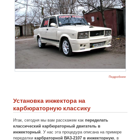
о Тюнинг
Подробнее
ВАЗ-2105
фотогра
Установка инжектора на
карбюраторную классику
Итак, сегодня мы вам расскажем как
переделать
классический карбюраторный двигатель в
инжекторный
. У нас эта процедура описана на примере
переделки
карбраторной ВАЗ-2107 в инжекторную
, в