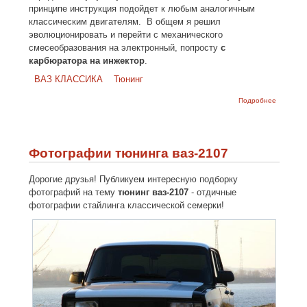
принципе инструкция подойдет к любым аналогичным
классическим двигателям. В общем я решил
эволюционировать и перейти с механического
смесеобразования на электронный, попросту
с
карбюратора на инжектор
.
ВАЗ КЛАССИКА
Тюнинг
о Устано
Подробнее
инжектор
карбюра
классику
Фотографии тюнинга ваз-2107
Дорогие друзья! Публикуем интересную подборку
фотографий на тему
тюнинг ваз-2107
- отдичные
фотографии стайлинга классической семерки!