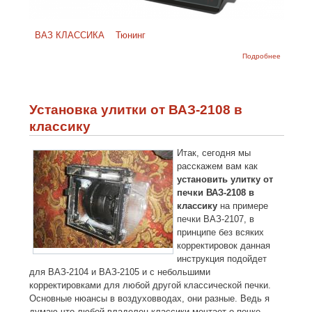
ВАЗ КЛАССИКА
Тюнинг
о
Подробнее
Альтерна
приборн
панель н
2107
Установка улитки от ВАЗ-2108 в
классику
Итак, сегодня мы
расскажем вам как
установить улитку от
печки ВАЗ-2108 в
классику
на примере
печки ВАЗ-2107, в
принципе без всяких
корректировок данная
инструкция подойдет
для ВАЗ-2104 и ВАЗ-2105 и с небольшими
корректировками для любой другой классической печки.
Основные нюансы в воздуховводах, они разные. Ведь я
думаю что любой владелец классики мечтает о печке,