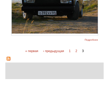
о
Подробнее
Фотогра
тюнинга
ваз-2107
« первая
‹ предыдущая
1
2
3
Страницы