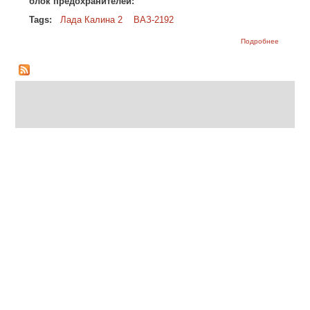
блок предохранителей:
Tags:
Лада Калина 2
ВАЗ-2192
о Схема 
Подробнее
располо
блока
предохр
Лада Кал
ВАЗ-219