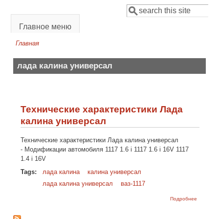
Перейти к основному содержанию
Поиск
Форма поиска
Главное меню
Главная
Вы здесь
лада калина универсал
Технические характеристики Лада
калина универсал
Технические характеристики Лада калина универсал
- Модификации автомобиля 1117 1.6 i 1117 1.6 i 16V 1117
1.4 i 16V
Tags:
лада калина
калина универсал
лада калина универсал
ваз-1117
о Технич
Подробнее
характер
Лада кал
универс