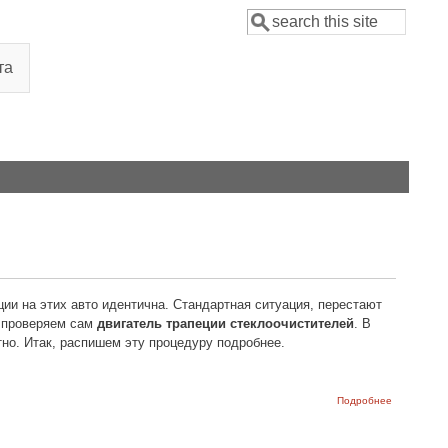
Поиск
Форма поиска
та
ии на этих авто идентична. Стандартная ситуация, перестают
- проверяем сам
двигатель трапеции стеклоочистителей
. В
тно. Итак, распишем эту процедуру подробнее.
о Снятие и
Подробнее
замена тр
стеклоочис
ВАЗ 2108, 