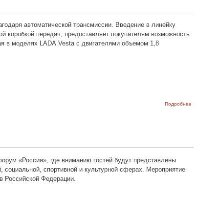
годаря автоматической трансмиссии. Введение в линейку
ой коробкой передач, предоставляет покупателям возможность
ая в моделях LADA Vesta с двигателями объемом 1,8
о Vesta
Подробнее
стала
еще
дешевле
и
доступнее
форум «Россия», где вниманию гостей будут представлены
, социальной, спортивной и культурной сферах. Мероприятие
ов Российской Федерации.