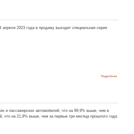
LADA Vesta
версиях SW
SW Cross с
мотором 1
лошадок
В апреле 2023 года в продажу выходит специальная серия
о
Подробнее
Новая
LADA
NIVA
Travel
KHL
х и пассажирских автомобилей, что на 89,9% выше, чем в
й, что на 21,9% выше, чем за первые три месяца прошлого года.