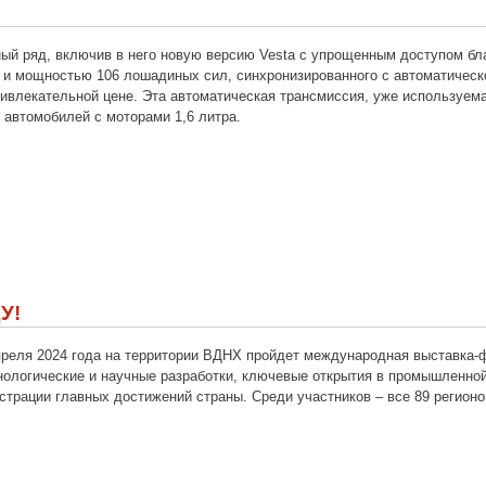
ый ряд, включив в него новую версию Vesta с упрощенным доступом бла
 и мощностью 106 лошадиных сил, синхронизированного с автоматическ
ривлекательной цене. Эта автоматическая трансмиссия, уже используем
я автомобилей с моторами 1,6 литра.
У!
апреля 2024 года на территории ВДНХ пройдет международная выставка-
ологические и научные разработки, ключевые открытия в промышленной
трации главных достижений страны. Среди участников – все 89 регион