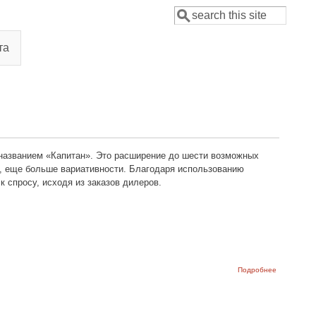
Поиск
Форма поиска
та
 названием «Капитан». Это расширение до шести возможных
, еще больше вариативности. Благодаря использованию
 спросу, исходя из заказов дилеров.
о
Подробнее
Разнообра
цветов Lad
Granta