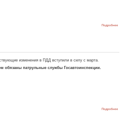
о Продажи
Подробнее
LADA в
марте
значительн
выросли!
ствующие изменения в ПДД вступили в силу с марта.
нием обязаны патрульные службы Госавтоинспекции.
о Отныне
Подробнее
согласно
ПДД
запрещено
возить
пассажиро
на