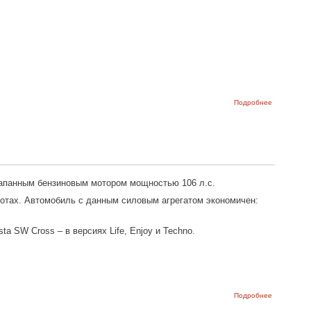
о Лада
Подробнее
становится
доступнее
- Лада
Веста
меньше
миллиона
рублей
лапанным бензиновым мотором мощностью 106 л.с.
оротах. Автомобиль с данным силовым агрегатом экономичен:
a SW Cross – в версиях Life, Enjoy и Techno.
о Начато
Подробнее
производст