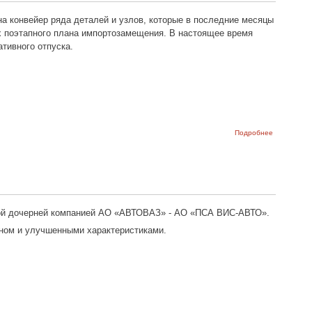
самокатах
а конвейер ряда деталей и узлов, которые в последние месяцы
х поэтапного плана импортозамещения. В настоящее время
тивного отпуска.
о АвтоВАЗ
Подробнее
выпустит с
конвейера 
2023 году
400 тысяч
автомобил
мой дочерней компанией АО «АВТОВАЗ» - АО «ПСА ВИС-АВТО».
йном и улучшенными характеристиками.