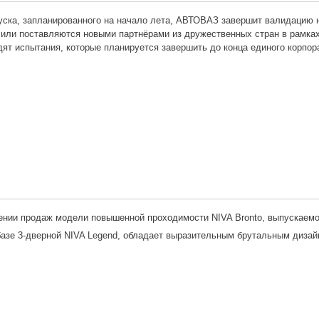
уска, запланированного на начало лета, АВТОВАЗ завершит валидацию н
 или поставляются новыми партнёрами из дружественных стран в рамка
ят испытания, которые планируется завершить до конца единого корпора
ении продаж модели повышенной проходимости NIVA Bronto, выпускае
базе 3-дверной NIVA Legend, обладает выразительным брутальным диза