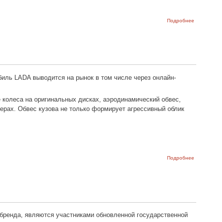
о ЛАДА
Подробнее
любит
Россию,
Россия
любит
ЛАДУ!
иль LADA выводится на рынок в том числе через онлайн-
 колеса на оригинальных дисках, аэродинамический обвес,
ерах. Обвес кузова не только формирует агрессивный облик
о Новая LA
Подробнее
Vesta в
комплектац
Life
стоимость
чуть больш
1 500 000
рублей
бренда, являются участниками обновленной государственной