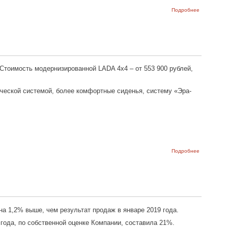
о NIVA
Подробнее
Bronto
снова в
продаже
тоимость модернизированной LADA 4х4 – от 553 900 рублей,
ической системой, более комфортные сиденья, систему «Эра-
о Самый
Подробнее
доступный
внедорожн
в России
на 1,2% выше, чем результат продаж в январе 2019 года.
года, по собственной оценке Компании, составила 21%.