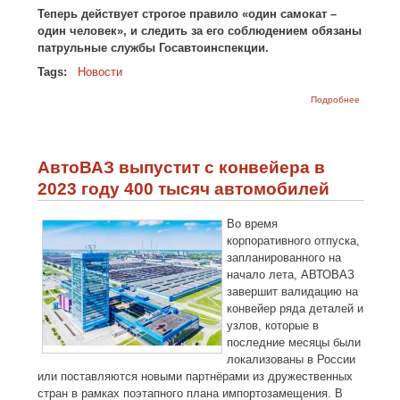
Теперь действует строгое правило «один самокат –
один человек», и следить за его соблюдением обязаны
патрульные службы Госавтоинспекции.
Tags:
Новости
о Отнын
Подробнее
согласно
ПДД
запреще
возить
пассажи
АвтоВАЗ выпустит с конвейера в
на
самоката
2023 году 400 тысяч автомобилей
Во время
корпоративного отпуска,
запланированного на
начало лета, АВТОВАЗ
завершит валидацию на
конвейер ряда деталей и
узлов, которые в
последние месяцы были
локализованы в России
или поставляются новыми партнёрами из дружественных
стран в рамках поэтапного плана импортозамещения. В