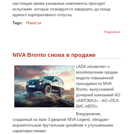
настоящее время указанные компоненты проходят
испытания, которые планируется завершить до конца
единого корпоративного отпуска.
Tags:
Новости
о АвтоВ
Подробнее
выпустит
конвейер
2023 год
400 тыся
автомоб
NIVA Bronto снова в продаже
LADA объявляет о
возобновлении продаж
модели повышенной
проходимости NIVA
Bronto, выпускаемой
дочерней компанией АО
«АВТОВАЗ» - АО «ПСА
ВИС-АВТО».
Внедорожник,
созданный на базе 3-дверной NIVA Legend, обладает
выразительным брутальным дизайном и улучшенными
характеристиками.