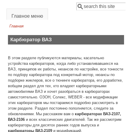
Перейти к основному содержанию
Поиск
Форма поиска
Главное меню
Главная
Вы здесь
Карбюратор ВАЗ
В этом разделе публикуются материалы, касательно
устройства карбюраторов, когда либо устанавливавшихся на
ВАЗ, принципов их работы, нюансов по настройке, все тонкости
по подбору карбюратора под конкретный мотор, нюансы по
подборке жиклеров, все о тюнинге карбюратора, его доработке,
вобщем раздел для тех, кто владеет карбюраторными
автомобилями ВАЗ и хочет разобраться в карбюраторах
самостоятельно. ОЗОН, Солекс, WEBER - все модификации
этих карбюраторов мы постараемся подробно рассмотреть в
этом разделе. Раздел постоянно пополняется, следите за
обновлениями. Мы расскажем вам о
карбюраторах ВАЗ-2107,
ВАЗ-2106
и всех классических двигателей. Так же рассмотрим
карбюраторы для десятох ранних годов выпуска и
карбюраторы ВАЗ-2109
и модификаций.