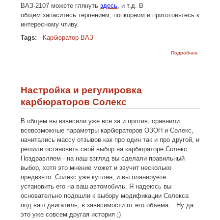
ВАЗ-2107 можете глянуть
здесь
, и т.д. В
общем запаситесь терпением, попкорном и приготовьтесь к
интересному чтиву.
Tags:
Карбюратор ВАЗ
о Устрой
Подробнее
и принци
работы
карбюра
ВАЗ
Настройка и регулировка
карбюраторов Солекс
В общем вы взвесили уже все за и против, сравнили
всевозможные параметры карбюраторов ОЗОН и Солекс,
начитались массу отзывов как про один так и про другой, и
решили остановить свой выбор на карбюраторе Солекс.
Поздравляем - на наш взгляд вы сделали правильный
выбор, хотя это мнение может и звучит несколько
предвзято.
Солекс уже куплен, и вы планируете
установить его на ваш автомобиль. Я надеюсь вы
основательно подошли к выбору модификации Солекса
под ваш двигатель, в зависимости от его объема... Ну да
это уже совсем другая история ;)