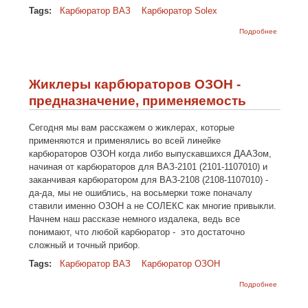
Tags:
Карбюратор ВАЗ
Карбюратор Solex
о Настро
Подробнее
регулиро
карбюра
Солекс
Жиклеры карбюраторов ОЗОН -
предназначение, применяемость
Сегодня мы вам расскажем о жиклерах, которые
применяются и применялись во всей линейке
карбюраторов ОЗОН когда либо выпускавшихся ДААЗом,
начиная от карбюраторов для ВАЗ-2101 (2101-1107010) и
заканчивая карбюратором для ВАЗ-2108 (2108-1107010) -
да-да, мы не ошиблись, на восьмерки тоже поначалу
ставили именно ОЗОН а не СОЛЕКС как многие привыкли.
Начнем наш рассказе немного издалека, ведь все
понимают, что любой карбюратор - это достаточно
сложный и точный прибор.
Tags:
Карбюратор ВАЗ
Карбюратор ОЗОН
о Жикле
Подробнее
карбюра
ОЗОН -