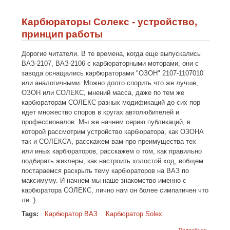
предназн
применя
Карбюраторы Солекс - устройство,
принцип работы
Дорогие читатели. В те времена, когда еще выпускались
ВАЗ-2107, ВАЗ-2106 с карбюраторными моторами, они с
завода оснащались карбюраторами "ОЗОН" 2107-1107010
или аналогичными. Можно долго спорить что же лучше,
ОЗОН или СОЛЕКС, мнений масса, даже по тем же
карбюраторам СОЛЕКС разных модификаций до сих пор
идет множество споров в кругах автолюбителей и
профессионалов. Мы же начнем серию публикаций, в
которой рассмотрим устройство карбюратора, как ОЗОНА
так и СОЛЕКСА, расскажем вам про преимущества тех
или иных карбюраторов, расскажем о том, как правильно
подбирать жиклеры, как настроить холостой ход, вобщем
постараемся раскрыть тему карбюраторов на ВАЗ по
максимуму. И начнем мы наше знакомство именно с
карбюратора СОЛЕКС, лично нам он более симпатичен что
ли :)
Tags:
Карбюратор ВАЗ
Карбюратор Solex
о
Подробнее