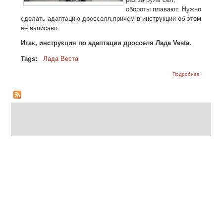
обороты плавают. Нужно
сделать адаптацию дросселя,причем в инструкции об этом
не написано.
Итак, инструкция по адаптации дросселя Лада Vesta.
Tags:
Лада Веста
о Лада В
Подробнее
переклю
передач 
рывками 
адаптац
дросселя