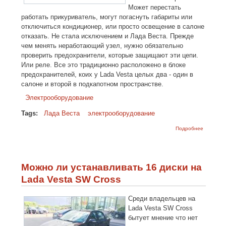
Может перестать
работать прикуриватель, могут погаснуть габариты или
отключиться кондиционер, или просто освещение в салоне
отказать. Не стала исключением и Лада Веста. Прежде
чем менять неработающий узел, нужно обязательно
проверить предохранители, которые защищают эти цепи.
Или реле. Все это традиционно расположено в блоке
предохранителей, коих у Lada Vesta целых два - один в
салоне и второй в подкапотном пространстве.
Электрооборудование
Tags:
Лада Веста
электрооборудование
о Блок
Подробнее
предохр
Схема и
располо
Лада Вес
Vesta)
Можно ли устанавливать 16 диски на
Lada Vesta SW Cross
Среди владельцев на
Lada Vesta SW Cross
бытует мнение что нет