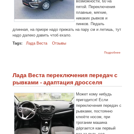
возможности, 60 на
пятой. Переключения
плавные, мягкие,
никаких рывков и
пинков. Педаль
длинная, на приоре надо прижать на пару см и летишь, тут
надо далеко давить чтоб ехало.
Tags:
Лада Веста
Отзывы
о Отзыв
Подробнее
владель
Лада
Веста
"Комфор
GFL12-51
Лада Веста переключения передач с
070,
двигател
рывками - адаптация дросселя
1,6 АМТ
Может кому нибудь
пригодится! Если
переключения передач с
рывками, постоянно
клюёте носом, при
трогании машина
дёргается как первый
раз за руль сел,