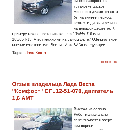
ничего зазорного в
установке дисков
меньшего диаметра хотя
бы на зимний период,
ведь эти диски и резина
на порядок дешевле. К
примеру можно поставить колеса 195/55/R16 или
185/65/R15. А вот можно ли на самом деле? Официальное
мнение изготовителя Весты - АвтоВАЗа следующее:
Tags:
Лада Веста
о Можно
Подробнее
устанавл
16 диски
Lada Ves
SW Cross
Отзыв владельца Лада Веста
"Комфорт" GFL12-51-070, двигатель
1,6 АМТ
Выехал из салона.
Робот маниакально
переключается вверх
при первой