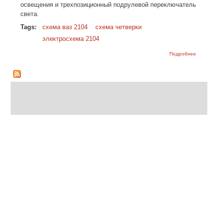
освещения и трехпозиционный подрулевой переключатель
света.
Tags:
схема ваз 2104
схема четверки
электросхема 2104
о Схема
Подробнее
электрич
автомоб
ВАЗ-2104
генерат
Г-222)