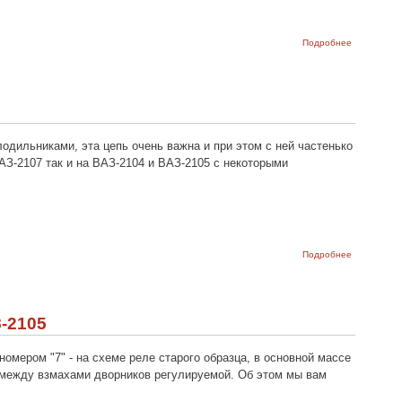
о Схема
Подробнее
подключен
приборной
панели
ВАЗ-2105 и
ВАЗ-2104
одильниками, эта цепь очень важна и при этом с ней частенько
АЗ-2107 так и на ВАЗ-2104 и ВАЗ-2105 с некоторыми
о
Подробнее
Электричес
схема
подключен
прикуриват
ВАЗ-2107,
-2105
ВАЗ-2105 и
ВАЗ-2104
номером "7" - на схеме реле старого образца, в основной массе
зу между взмахами дворников регулируемой. Об этом мы вам