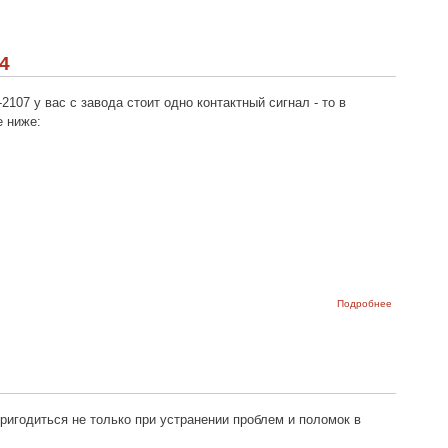
двух
контактных
звуковых
сигналов
4
ВАЗ-2107,
ВАЗ-2105 и
ВАЗ-2104
107 у вас с завода стоит одно контактный сигнал - то в
е ниже:
о Схема
Подробнее
подключен
одноконтак
звуковых
сигналов
ВАЗ-2107,
ВАЗ-2105 и
ВАЗ-2104
ригодиться не только при устранении проблем и поломок в