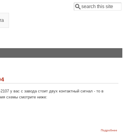
Поиск
Форма поиска
та
04
107 у вас с завода стоит двух контактный сигнал - то в
ния схемы смотрите ниже:
о Схема
Подробнее
подключен