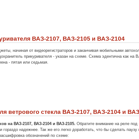
ривателя ВАЗ-2107, ВАЗ-2105 и ВАЗ-2104
жеты, начиная от видеорегистраторов и заканчивая мобильными автохол
охранитель прикуривателя - указан на схеме. Схема эдентична как на В
лена - пятая или седьмая.
я ветрового стекла ВАЗ-2107, ВАЗ-2104 и ВАЗ
в на ВАЗ-2107, ВАЗ-2104 и ВАЗ-2105.
Обратите внимание на реле под 
ни гораздо надежнее. Так же его легко доработать, что бы сделать пау
 расшифровка обозначений по схеме: