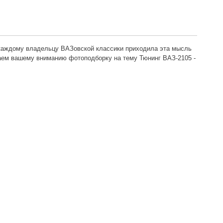
электродви
вентилятор
радиатора
ВАЗ-2107, 
2104
и каждому владельцу ВАЗовской классики приходила эта мысль
агаем вашему вниманию фотоподборку на тему Тюнинг ВАЗ-2105 -