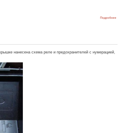
о Схема
Подробнее
соединени
монтажной
блока
предохран
ВАЗ-2105 -
ВАЗ-2107
 крышке нанесена схема реле и предохранителей с нумерацией,