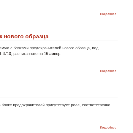
о Схема
Подробнее
включения
очистителя
и
омывателя
ветрового
к нового образца
стекла
ВАЗ-2107,
ВАЗ-2104
емую с блоками предохранителей нового образца, под
и
1.3710, расчитанного на 16 ампер.
ВАЗ-2105
о Схема
Подробнее
включения
электродви
вентилятор
радиатора
ВАЗ-2107, 
2104 блок 
образца
в блоке предохранителей присутствует реле, соответственно
о Схема
Подробнее
включения