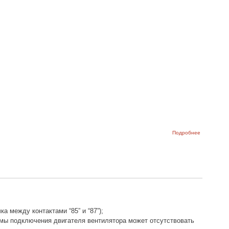
о Тюнинг
Подробнее
ВАЗ-2105 в
фотографи
 между контактами “85” и “87”);
емы подключения двигателя вентилятора может отсутствовать