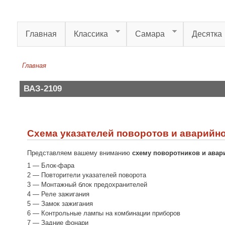
Перейти к основному содержанию
Главная
Классика
Самара
Десятка
Главная
Вы здесь
ВАЗ-2109
Схема указателей поворотов и аварийно
Представляем вашему вниманию
схему поворотников и авар
1 — Блок-фара
2 — Повторители указателей поворота
3 — Монтажный блок предохранителей
4 — Реле зажигания
5 — Замок зажигания
6 — Контрольные лампы на комбинации приборов
7 — Задние фонари