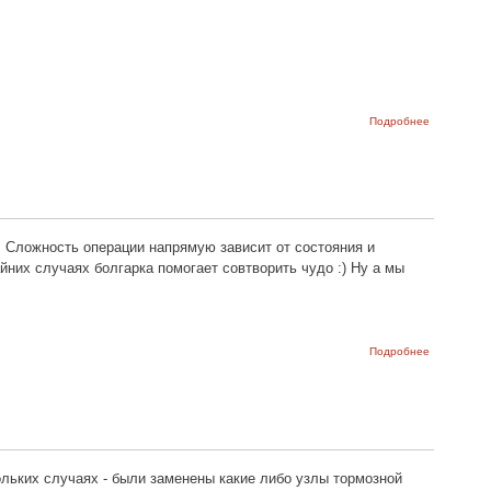
о Схема
Подробнее
указателей
поворотов 
аварийной
сигнализа
на ВАЗ-210
ВАЗ-2108 и
ВАЗ-21099
 Сложность операции напрямую зависит от состояния и
йних случаях болгарка помогает совтворить чудо :) Ну а мы
о Замена
Подробнее
рычага
передней
подвески
ВАЗ
2109,
21099 и
2108
ольких случаях - были заменены какие либо узлы тормозной