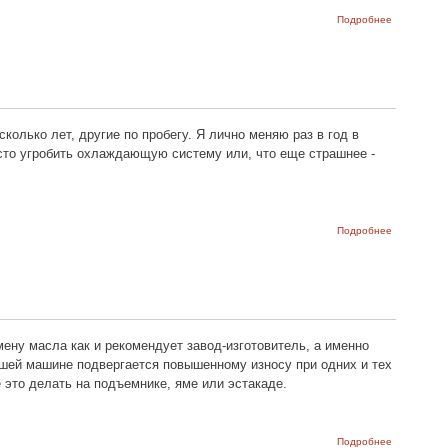
о Схема и
Подробнее
расположе
предохран
в блоке
предохран
ВАЗ-2109, 
21099
есколько лет, другие по пробегу. Я лично меняю раз в год в
осто угробить охлаждающую систему или, что еще страшнее -
о Замена
Подробнее
охлаждаю
жидкости
(тосола) В
2108, 2109
21099
ену масла как и рекомендует завод-изготовитель, а именно
вашей машине подвергается повышенному износу при одних и тех
 это делать на подъемнике, яме или эстакаде.
о
Подробнее