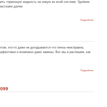
нить тормозную жидкость на новую во всей системе. Удобнее
расскаже далее.
о
Подробнее
Прокачива
тормозную
систему на
ВАЗ-2108,
ВАЗ-2109 и
ВАЗ-21099
етом, кто-то даже не догадывается что печка неисправна,
 дефектовки и возможно даже замены. Вот мы и распишем, как
о Снятие и
Подробнее
установка
вентилятор
отопителя
Ваз 2108,
Ваз 2109,
1099
Ваз 21099,
Лада
Самара